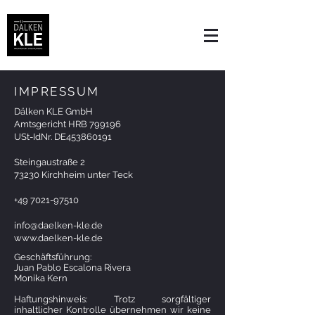
IMPRESSUM
Dälken KLE GmbH
Amtsgericht HRB 799196
USt-IdNr. DE453860191
Steingaustraße 2
73230 Kirchheim unter Teck
+49 7021-97510
info@daelken-kle.de
www.daelken-kle.de
Geschäftsführung:
Juan Pablo Escalona Rivera
Monika Kern
Haftungshinweis: Trotz sorgfältiger
inhaltlicher Kontrolle übernehmen wir keine